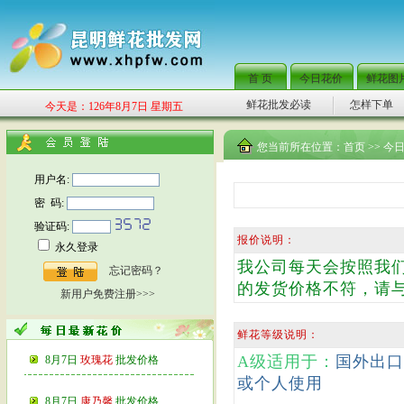
首 页
今日花价
鲜花图
鲜花批发必读
怎样下单
今天是：126年8月7日 星期五
您当前所在位置：
首页
>>
今
用户名:
密 码:
验证码:
报价说明：
永久登录
我公司每天会按照我
忘记密码？
的发货价格不符，请
新用户免费注册>>>
鲜花等级说明：
A级适用于：
国外出口
8月7日
玫瑰花
批发价格
或个人使用
8月7日
康乃馨
批发价格