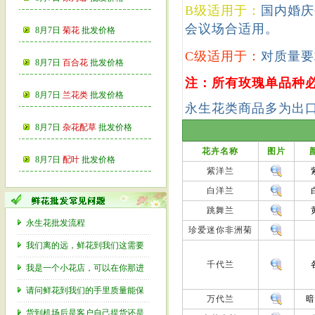
B级适用于：
国内婚庆
会议场合适用。
8月7日
菊花
批发价格
C级适用于：
对质量要
8月7日
百合花
批发价格
注：所有玫瑰单品种必
8月7日
兰花类
批发价格
永生花类商品多为出
8月7日
杂花配草
批发价格
花卉名称
图片
8月7日
配叶
批发价格
紫洋兰
白洋兰
跳舞兰
永生花批发流程
珍爱迷你非洲菊
我们离的远，鲜花到我们这需要
千代兰
我是一个小花店，可以在你那进
请问鲜花到我们的手里质量能保
万代兰
货到机场后是客户自己提货还是