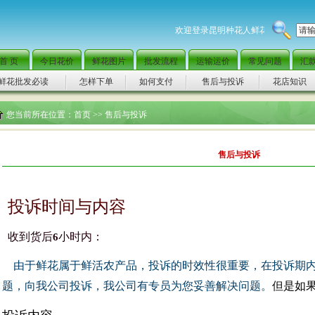
欢迎登录昆明种花人鲜花批发网，全国
首 页
今日花价
鲜花图片
批发流程
运输运价
常见问题
汇
鲜花批发必读
怎样下单
如何支付
售后与投诉
花店知识
您当前所在位置：
首页
>> 售后与投诉
售后与投诉
投诉时间与内容
收到货后
小时内：
6
由于鲜花属于鲜活农产品，投诉的时效性很重要，在投诉期
题，向我公司投诉，我公司有专员为您妥善解决问题。
但是如