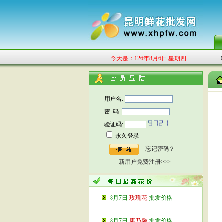
今天是：126年8月6日 星期四
用户名:
密 码:
验证码:
永久登录
忘记密码？
新用户免费注册>>>
8月7日
玫瑰花
批发价格
8月7日
康乃馨
批发价格