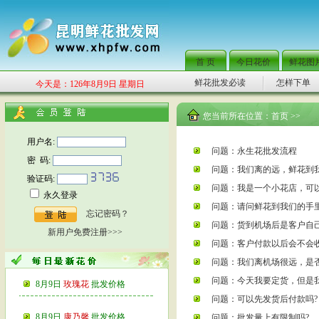
首 页
今日花价
鲜花图
鲜花批发必读
怎样下单
今天是：126年8月9日 星期日
您当前所在位置：
首页
>>
用户名:
问题：永生花批发流程
密 码:
问题：我们离的远，鲜花到
验证码:
问题：我是一个小花店，可
永久登录
问题：请问鲜花到我们的手
忘记密码？
问题：货到机场后是客户自
新用户免费注册>>>
问题：客户付款以后会不会
问题：我们离机场很远，是
问题：今天我要定货，但是
8月9日
玫瑰花
批发价格
问题：可以先发货后付款吗?
8月9日
康乃馨
批发价格
问题：批发量上有限制吗?