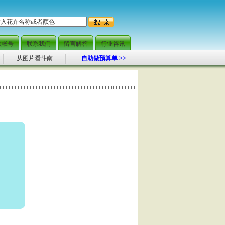
范围快捷配送，当日可达
款帐号
联系我们
留言解答
行业咨讯
从图片看斗南
自助做预算单 >>