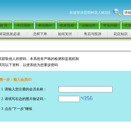
欢迎登录昆明种花人鲜花批发网，全国
首 页
今日花价
鲜花图片
批发流程
运输运价
常见问题
汇
鲜花批发必读
怎样下单
如何支付
售后与投诉
花店知识
尝试获取他人的密码，本系统有严格的检测和监视机制
实填写以下资料，以便系统为您重设密码
第一步：输入会员ID
1. 请输入您注册的会员名称：
2. 请填写右边的图片验证码：
3. 点击“下一步”继续