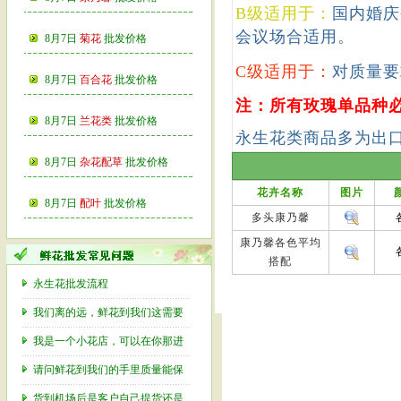
B级适用于：
国内婚庆
会议场合适用。
8月7日
菊花
批发价格
C级适用于：
对质量要
8月7日
百合花
批发价格
注：所有玫瑰单品种必
8月7日
兰花类
批发价格
永生花类商品多为出
8月7日
杂花配草
批发价格
花卉名称
图片
8月7日
配叶
批发价格
多头康乃馨
康乃馨各色平均
搭配
永生花批发流程
我们离的远，鲜花到我们这需要
我是一个小花店，可以在你那进
请问鲜花到我们的手里质量能保
货到机场后是客户自己提货还是