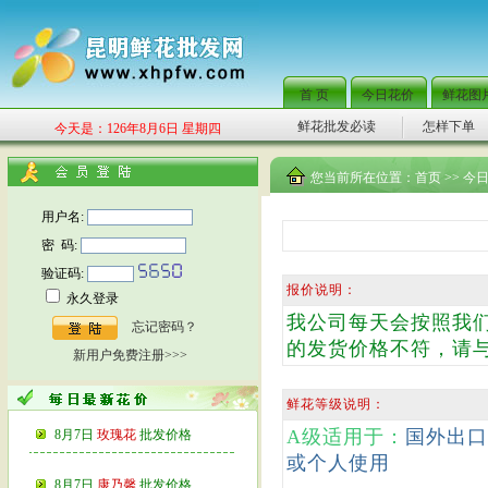
首 页
今日花价
鲜花图
鲜花批发必读
怎样下单
今天是：126年8月6日 星期四
您当前所在位置：
首页
>>
今
用户名:
密 码:
验证码:
报价说明：
永久登录
我公司每天会按照我
忘记密码？
的发货价格不符，请
新用户免费注册>>>
鲜花等级说明：
A级适用于：
国外出口
8月7日
玫瑰花
批发价格
或个人使用
8月7日
康乃馨
批发价格