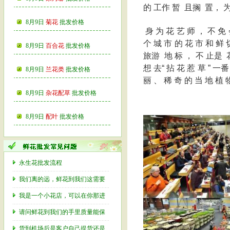
的 工作 暂 且搁 置， 为 
8月9日
菊花
批发价格
身 为 花 艺 师 ， 不 免 
个 城 市 的 花 市 和 鲜
8月9日
百合花
批发价格
旅游 地 标 ， 不 止是 
想 去“ 拈 花 惹 草 ” 一
8月9日
兰花类
批发价格
丽 、 稀 奇 的 当 地 植 
8月9日
杂花配草
批发价格
8月9日
配叶
批发价格
永生花批发流程
我们离的远，鲜花到我们这需要
我是一个小花店，可以在你那进
请问鲜花到我们的手里质量能保
货到机场后是客户自己提货还是