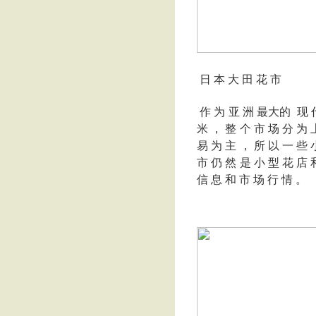
日 本 大 田 花 市
作 为 亚 洲 最大的 现 代 
米 ， 整 个 市 场 分 为 
易 为 主 ， 所 以 一 些 
市 仍 然 是 小 型 花 店 
信 息 和 市 场 行 情 。