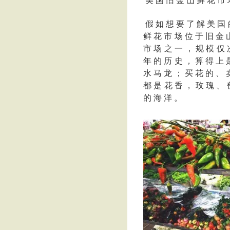
美 国 旧 金 山 鲜 花 市
假 如 想 要 了 解 美 国 
鲜 花 市 场 位 于 旧 金 
市 场 之 一 ， 规 模 仅 次
年 的 历 史 ， 算 得 上 
水 马 龙 ； 买 花 的 、 
都 是 花 香 ， 玫 瑰 、 
的 海 洋 。