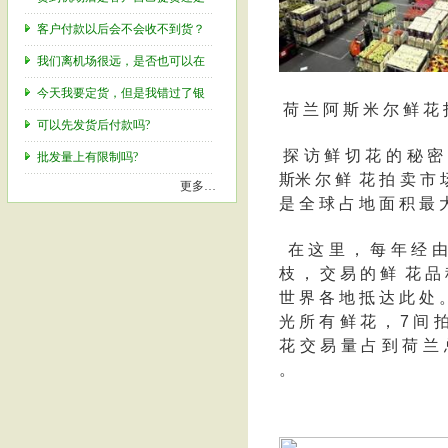
客户付款以后会不会收不到货？
我们离机场很远，是否也可以在
今天我要定货，但是我错过了银
荷 兰 阿 斯 米 尔 鲜 花 
可以先发货后付款吗?
探 访 鲜 切 花 的 秘 密 
批发量上有限制吗?
斯米 尔 鲜 花 拍 卖 市 场
更多…
是 全 球 占 地 面 积 最 
在 这 里 ， 每 年 经 由
枝 ， 交 易 的 鲜 花 品 种
世 界 各 地 抵 达 此 处 。
光 所 有 鲜 花 ， 7 间 拍
花 交 易 量 占 到 荷 兰 总
。