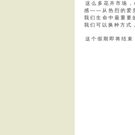
这 么 多 花 卉 市 场 ， c
感 — — 从 热 烈 的 爱 
我 们 生 命 中 最 重 要 
我 们 可 以 换 种 方 式 
这 个 假 期 即 将 结 束 