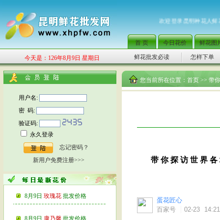
欢迎登录昆明种花人鲜花批
首 页
今日花价
鲜花图
鲜花批发必读
怎样下单
今天是：126年8月9日 星期日
您当前所在位置：
首页
>> 
用户名:
密 码:
验证码:
永久登录
忘记密码？
带 你 探 访 世 界 各 地
新用户免费注册>>>
8月9日
玫瑰花
批发价格
蛋花匠心
百家号
02-23
14:21
8月9日
康乃馨
批发价格