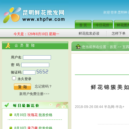
欢迎登录昆明种花
首 页
今日花价
鲜花图
鲜花批发必读
怎样下单
今天是：126年8月10日 星期一
您当前所在位置：
首页
>> 
用户名:
密 码:
验证码:
永久登录
忘记密码？
鲜 花 锦 簇 美 如 画 
新用户免费注册>>>
2018-09-26 08:44
半岛网-半岛+
8月10日
玫瑰花
批发价格
8月10日
康乃馨
批发价格