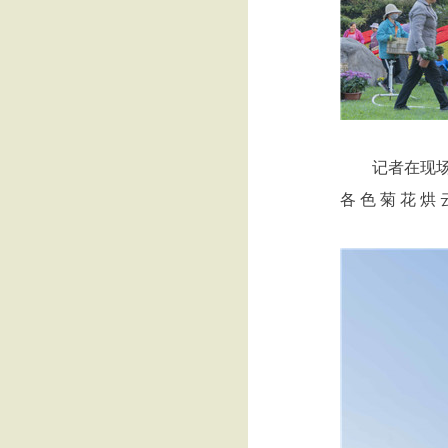
记者在现场
各 色 菊 花 烘 