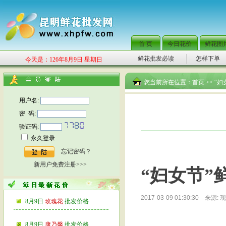
首 页
今日花价
鲜花图
鲜花批发必读
怎样下单
今天是：126年8月9日 星期日
您当前所在位置：
首页
>> “
用户名:
密 码:
验证码:
永久登录
忘记密码？
新用户免费注册>>>
“妇女节”
2017-03-09 01:30:30 来源:
现
8月9日
玫瑰花
批发价格
8月9日
康乃馨
批发价格